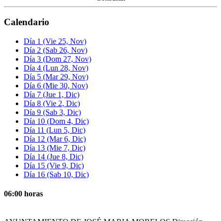
Calendario
Día 1
(Vie 25, Nov)
Día 2
(Sab 26, Nov)
Día 3
(Dom 27, Nov)
Día 4
(Lun 28, Nov)
Día 5
(Mar 29, Nov)
Día 6
(Mie 30, Nov)
Día 7
(Jue 1, Dic)
Día 8
(Vie 2, Dic)
Día 9
(Sab 3, Dic)
Día 10
(Dom 4, Dic)
Día 11
(Lun 5, Dic)
Día 12
(Mar 6, Dic)
Día 13
(Mie 7, Dic)
Día 14
(Jue 8, Dic)
Día 15
(Vie 9, Dic)
Día 16
(Sab 10, Dic)
06:00 horas