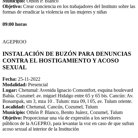
Municipio:
Othón P. Blanco
Objetivo:
Crear conciencia en los trabajadores del Instituto sobre las
formas de erradicar la violencia en las mujeres y niñas
09:00 horas
AGEPROO
INSTALACIÓN DE BUZÓN PARA DENUNCIAS
CONTRA EL HOSTIGAMIENTO Y ACOSO
SEXUAL
Fecha:
25-11-2022
Modalidad:
Presencial
Lugar:
Chetumal: Avenida Ignacio Comontfort, esquina boulevard
Bahía. Cozumel: av. miguel Hidalgo entre 65 y 65 bis. Cancún: Av.
Bonampak, sm 3, mza 10 . Tulum: mza 09, l 05, av. Tulum oriente.
Localidad:
Chetumal, Cancún, Cozumel, Tulum
Municipio:
Othón P. Blanco, Benito Juárez, Cozumel, Tulum
Objetivo:
Proporcionar una vía de expresión a los servidores
públicos de la AGEPRO, para levantar la voz en caso de que sufran
acoso sexual al interior de la Institución