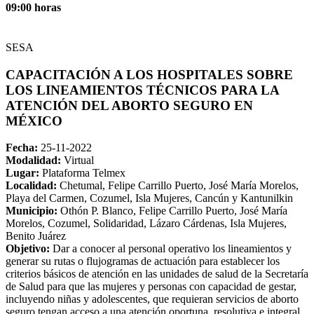
09:00 horas
SESA
CAPACITACIÓN A LOS HOSPITALES SOBRE
LOS LINEAMIENTOS TÉCNICOS PARA LA
ATENCIÓN DEL ABORTO SEGURO EN
MÉXICO
Fecha:
25-11-2022
Modalidad:
Virtual
Lugar:
Plataforma Telmex
Localidad:
Chetumal, Felipe Carrillo Puerto, José María Morelos,
Playa del Carmen, Cozumel, Isla Mujeres, Cancún y Kantunilkin
Municipio:
Othón P. Blanco, Felipe Carrillo Puerto, José María
Morelos, Cozumel, Solidaridad, Lázaro Cárdenas, Isla Mujeres,
Benito Juárez
Objetivo:
Dar a conocer al personal operativo los lineamientos y
generar su rutas o flujogramas de actuación para establecer los
criterios básicos de atención en las unidades de salud de la Secretaría
de Salud para que las mujeres y personas con capacidad de gestar,
incluyendo niñas y adolescentes, que requieran servicios de aborto
seguro tengan acceso a una atención oportuna, resolutiva e integral,